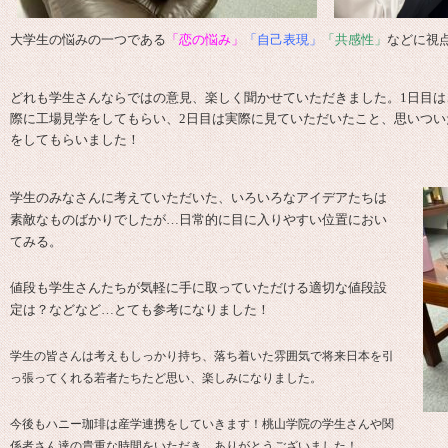
大学生の悩みの一つである
「恋の悩み」
「自己表現」
「共感性」
などに視
どれも学生さんならではの意見、楽しく聞かせていただきました。1日目
際に工場見学をしてもらい、2日目は実際に見ていただいたこと、思いつい
をしてもらいました！
学生のみなさんに考えていただいた、いろいろなアイデアたちは
素敵なものばかりでしたが…日常的に目に入りやすい位置におい
てみる。
値段も学生さんたちが気軽に手に取っていただける適切な値段設
定は？などなど…とても参考になりました！
学生の皆さんは考えもしっかり持ち、落ち着いた雰囲気で将来日本を引
っ張ってくれる若者たちたど思い、楽しみになりました。
今後もハニー珈琲は産学連携をしていきます！桃山学院の学生さんや関
係者さん達の貴重な時間をいただき、ありがとうございました！