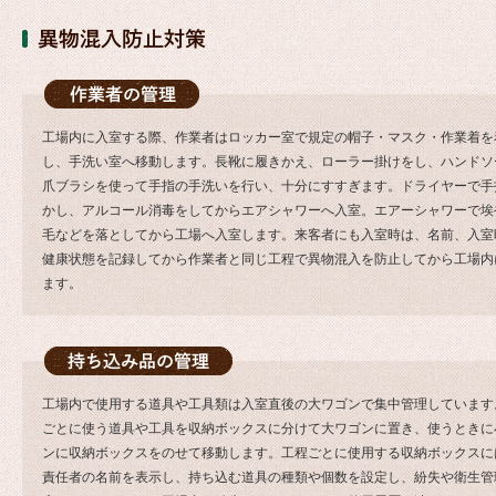
工場内に入室する際、作業者はロッカー室で規定の帽子・マスク・作業着を
し、手洗い室へ移動します。長靴に履きかえ、ローラー掛けをし、ハンドソ
爪ブラシを使って手指の手洗いを行い、十分にすすぎます。ドライヤーで手
かし、アルコール消毒をしてからエアシャワーへ入室。エアーシャワーで埃
毛などを落としてから工場へ入室します。来客者にも入室時は、名前、入室
健康状態を記録してから作業者と同じ工程で異物混入を防止してから工場内
ます。
工場内で使用する道具や工具類は入室直後の大ワゴンで集中管理しています
ごとに使う道具や工具を収納ボックスに分けて大ワゴンに置き、使うときに
ンに収納ボックスをのせて移動します。工程ごとに使用する収納ボックスに
責任者の名前を表示し、持ち込む道具の種類や個数を設定し、紛失や衛生管