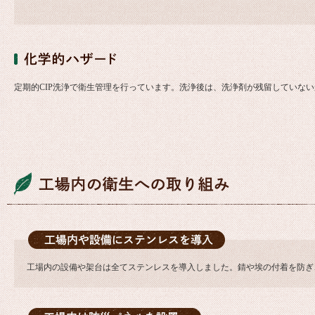
定期的CIP洗浄で衛生管理を行っています。洗浄後は、洗浄剤が残留していな
工場内の設備や架台は全てステンレスを導入しました。錆や埃の付着を防ぎ