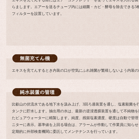
エキスを充てんする際にはエアーコンプレッサーを使ってエキスを入れる袋
らまします。エアーを送るチューブ内には細菌・カビ・酵母を除去できる5
フィルターを設置しています。
エキスを充てんするとき内装の口が空気にふれ雑菌が繁殖しないよう内装の
比叡山の伏流水である地下水を汲み上げ、3回ろ過装置を通し、塩素殺菌を行い
タンクに貯水します。抽出用の水は、最新の逆浸透膜装置を通して不純物を
たピュアウォーターに精製します。純度、残留塩素濃度、硬度は自動で管理
ニターに表示。基準値を上回る場合は、アラームが作動して作業員に知らせ
定期的に外部検査機関に委託してメンテナンスを行っています。