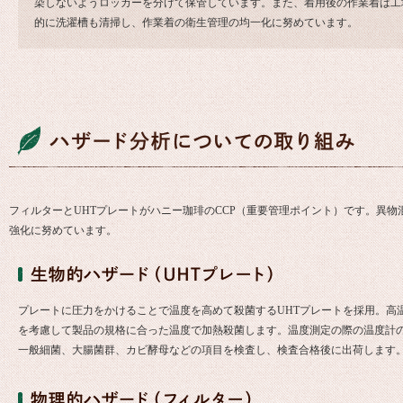
染しないようロッカーを分けて保管しています。また、着用後の作業着は工
的に洗濯槽も清掃し、作業着の衛生管理の均一化に努めています。
フィルターとUHTプレートがハニー珈琲のCCP（重要管理ポイント）です。異
強化に努めています。
プレートに圧力をかけることで温度を高めて殺菌するUHTプレートを採用。高
を考慮して製品の規格に合った温度で加熱殺菌します。温度測定の際の温度計
一般細菌、大腸菌群、カビ酵母などの項目を検査し、検査合格後に出荷します