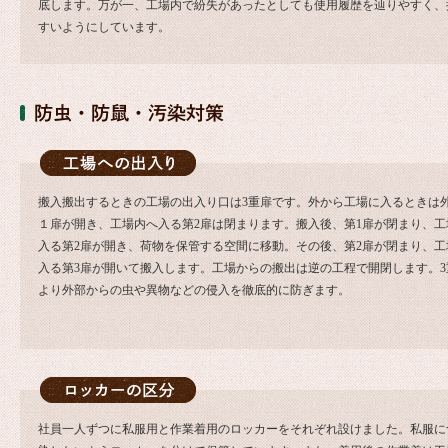
底します。万が一、工場内で紛失があったとしても使用履歴を辿りやすく、
すいようにしています。
搬入搬出するときの工場の出入り口は3重扉です。外から工場に入るときは
１扉が開き、工場内へ入る第2扉は閉まります。搬入後、第1扉が閉まり、工
入る第2扉が開き、荷物を保管する空間に移動。その後、第2扉が閉まり、工
入る第3扉が開いて搬入します。工場からの搬出は逆の工程で開閉します。3
より外部からの虫や異物などの侵入を徹底的に防ぎます。
社員一人ずつに私服用と作業着用のロッカーをそれぞれ設けました。私服に